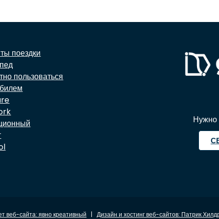
ты поездки
пед
тно пользоваться
обилем
are
ork
Нужно 
ционный
т
С
ol
т веб-сайта: явно креативный
|
Дизайн и хостинг веб-сайтов: Патрик Хилд