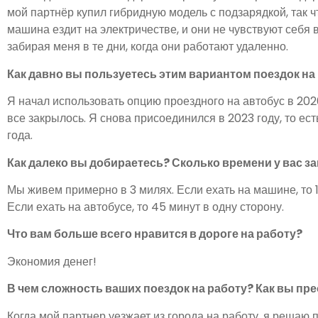
мой партнёр купил гибридную модель с подзарядкой, так ч
машина ездит на электричестве, и они не чувствуют себя 
забирая меня в те дни, когда они работают удаленно.
Как давно вы пользуетесь этим вариантом поездок на
Я начал использовать опцию проездного на автобус в 2020
все закрылось. Я снова присоединился в 2023 году, то ес
года.
Как далеко вы добираетесь? Сколько времени у вас з
Мы живем примерно в 3 милях. Если ехать на машине, то 1
Если ехать на автобусе, то 45 минут в одну сторону.
Что вам больше всего нравится в дороге на работу?
Экономия денег!
В чем сложность ваших поездок на работу? Как вы пр
Когда мой партнер уезжает из города на работу, я решаю п