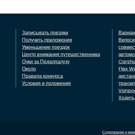
Записывать поездки
Вариан
Получить приложения
Велоси
Уменьшение поездок
совмес
Центр внимания путешественника
автом
Очки за Педалпалузу
Carsh
Около
Flex W
Правила конкурса
дистан
Условия и положения
транзи
Vanpo
Ходить
Содержание и маке