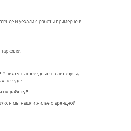
тленде и уехали с работы примерно в
 парковки.
 У них есть проездные на автобусы,
х поездок.
я на работу?
зло, и мы нашли жилье с арендной