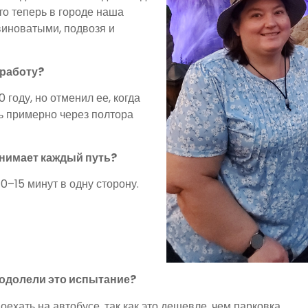
то теперь в городе наша
виноватыми, подвозя и
 работу?
 году, но отменил ее, когда
ть примерно через полтора
анимает каждый путь?
0–15 минут в одну сторону.
еодолели это испытание?
оехать на автобусе, так как это дешевле, чем парковка.