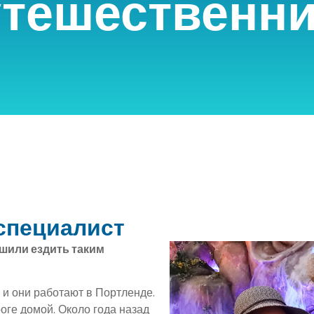
утешественни
специалист
шили ездить таким
 и они работают в Портленде.
оге домой. Около года назад