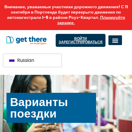
Внимание, уважаемые участники дорожного движения! С 11
сентября в Портленде будет перекрыто движение по
автомагистрали I-5 в районе Роуз-Квартал.
Планируйте
заранее.
ВОЙТИ
ЗАРЕГИСТРИРОВАТЬСЯ
Russian
Варианты
поездки