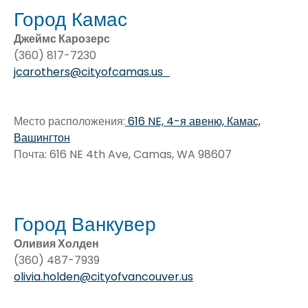
Город Камас
Джеймс Карозерс
(360) 817-7230
jcarothers@cityofcamas.us
Место расположения:
616 NE, 4-я авеню, Камас,
Вашингтон
Почта: 616 NE 4th Ave, Camas, WA 98607
Город Ванкувер
Оливия Холден
(360) 487-7939
olivia.holden@cityofvancouver.us