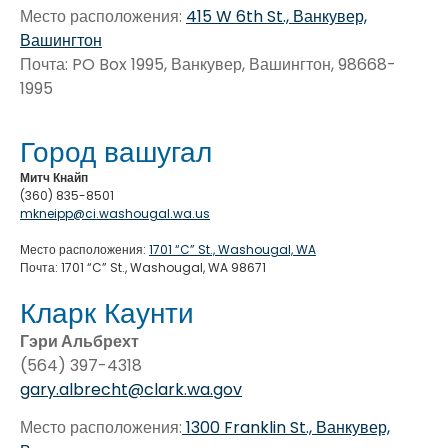
Место расположения:
415 W 6th St., Ванкувер,
Вашингтон
Почта: PO Box 1995, Ванкувер, Вашингтон, 98668-
1995
Город вашугал
Митч Кнайп
(360) 835-8501
mkneipp@ci.washougal.wa.us
Место расположения:
1701 “C” St., Washougal, WA
Почта: 1701 “C” St., Washougal, WA 98671
Кларк Каунти
Гэри Альбрехт
(564) 397-4318
gary.albrecht@clark.wa.gov
Место расположения:
1300 Franklin St., Ванкувер,