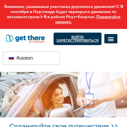
Внимание, уважаемые участники дорожного движения! С 11
сентября в Портленде будет перекрыто движение по
автомагистрали I-5 в районе Роуз-Квартал.
Планируйте
заранее.
ВОЙТИ
ЗАРЕГИСТРИРОВАТЬСЯ
Russian
Спланируйте свое путешествие >>